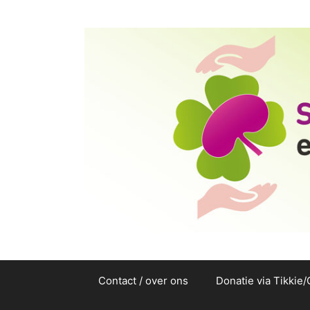
Ga
naar
de
inhoud
Contact / over ons
Donatie via Tikkie