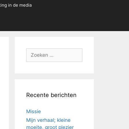
ting in de media
Zoek
naar:
Recente berichten
Missie
Mijn verhaal; kleine
moeite, groot plezier