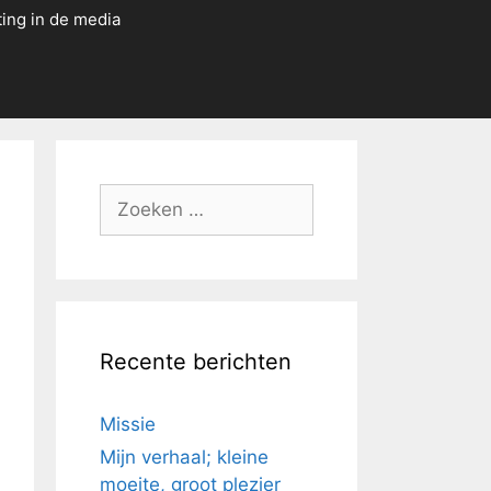
ting in de media
Zoek
naar:
Recente berichten
Missie
Mijn verhaal; kleine
moeite, groot plezier