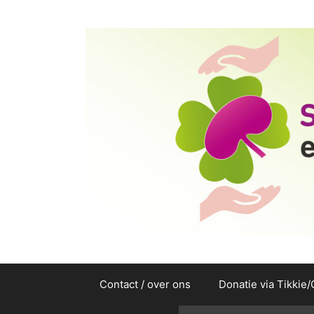
Ga
naar
de
inhoud
Contact / over ons
Donatie via Tikkie