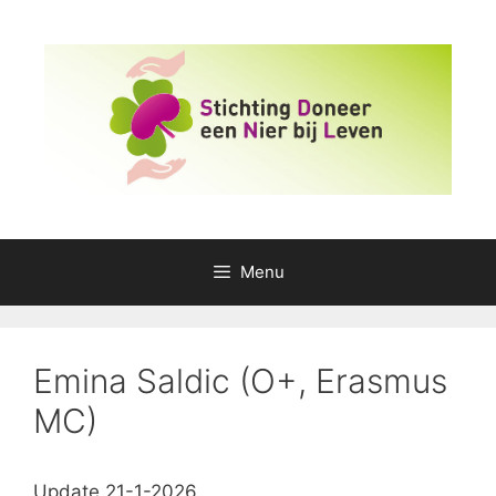
Ga
naar
de
inhoud
Menu
Emina Saldic (O+, Erasmus
MC)
Update 21-1-2026