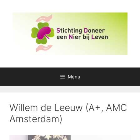
Ga
naar
de
inhoud
Menu
Willem de Leeuw (A+, AMC
Amsterdam)