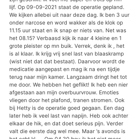
lijf. Op 09-09-2021 staat de operatie gepland.
We kijken allebei uit naar deze dag. Ik ben 3 uur
onder narcose en word wakker als de klok op
11.15 uur staat en ik snap er niets van. Net was
het 08.15? Verbaasd kijk ik naar 4 kleine en 1
grote pleister op mn buik. Verrek, denk ik , het
is al klaar. Ik krijg vrij snel last van blaaskramp
(wist niet dat dat bestaat). Daarvoor wordt de
medicatie aangepast en mag ik na een tijdje
terug naar mijn kamer. Langzaam dringt het tot
me door. We hebben het geflikt! Ik heb een nier
afgestaan aan mijn overbuurvrouw. Emoties
vliegen door het plafond, tranen stromen. Ook
bij Hetty is de operatie goed gegaan. Een dag
later heb ik veel last van napijn. Heb ook achter
elkaar de hik, en dat doet serieus pijn. Verder
valt die eerste dag wel mee. Maar ‘s avonds is
het echt kl….. Om 04.30 hou ik het niet meer,