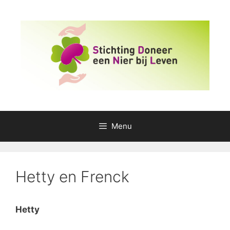
Ga
naar
de
inhoud
Menu
Hetty en Frenck
Hetty