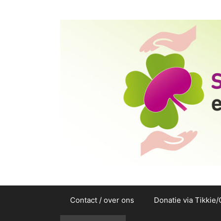
Ga
naar
de
inhoud
Contact / over ons
Donatie via Tikkie