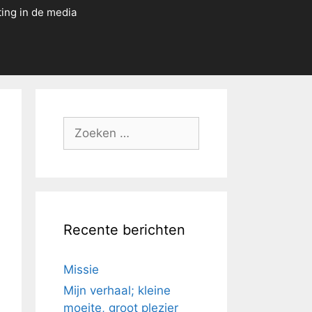
ting in de media
Zoek
naar:
Recente berichten
Missie
Mijn verhaal; kleine
moeite, groot plezier