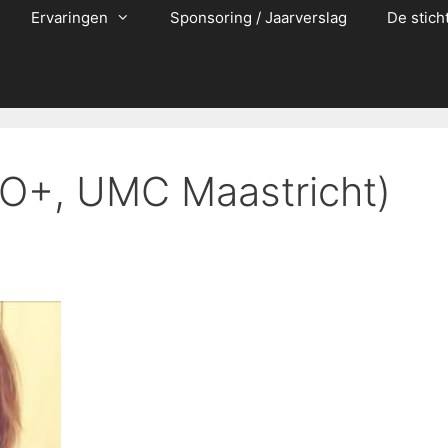
Ervaringen
Sponsoring / Jaarverslag
De stich
(O+, UMC Maastricht)