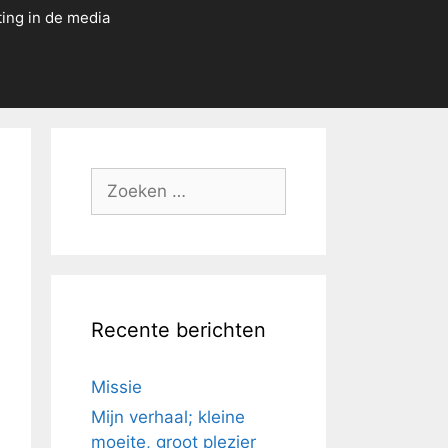
ting in de media
Zoek
naar:
Recente berichten
Missie
Mijn verhaal; kleine
moeite, groot plezier