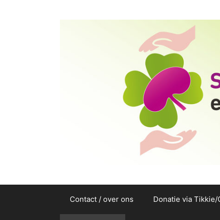
Ga
naar
de
inhoud
Contact / over ons
Donatie via Tikkie