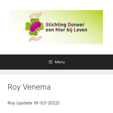
Ga
naar
de
inhoud
Menu
Roy Venema
Roy (update 16-03-2022)