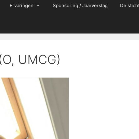
Ervaringen
Sponsoring / Jaarverslag
De stich
(O, UMCG)