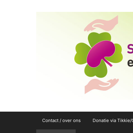
Ga
naar
de
inhoud
Contact / over ons
Donatie via Tikkie