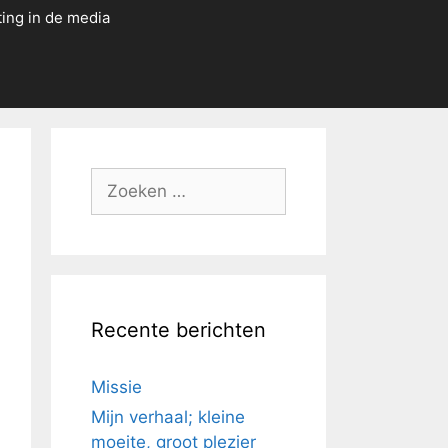
ting in de media
Zoek
naar:
Recente berichten
Missie
Mijn verhaal; kleine
moeite, groot plezier