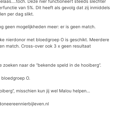
elaas….toch. Deze nier functioneert steeds slechter
functie van 5%. Dit heeft als gevolg dat zij inmiddels
len per dag slikt.
ng geen mogelijkheden meer: er is geen match.
elke nierdonor met bloedgroep O is geschikt. Meerdere
een match. Cross-over ook 3 x geen resultaat
e zoeken naar de “bekende speld in de hooiberg”.
 bloedgroep O.
ooiberg”, misschien kun jij wel Malou helpen…
doneereennierbijleven.nl