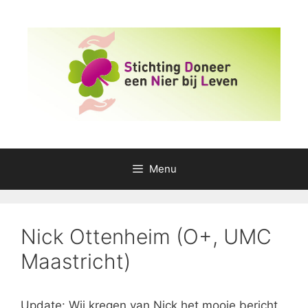
Ga
naar
de
inhoud
Menu
Nick Ottenheim (O+, UMC
Maastricht)
Update: Wij kregen van Nick het mooie bericht